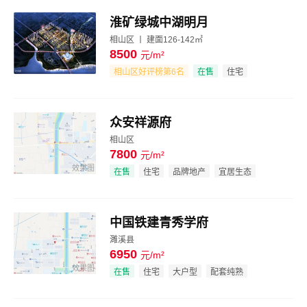
淮矿绿城中湖明月
相山区 丨 建面126-142㎡
8500
元/m²
效果图
相山区好评榜第6名
在售
住宅
大型社区
宜居生态
众安祥源府
相山区
7800
元/m²
效果图
在售
住宅
品牌地产
宜居生态
中国铁建青秀学府
濉溪县
6950
元/m²
效果图
在售
住宅
大户型
配套纯熟