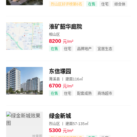
效果图
烈山区好评榜第6名
在售
住宅
综合体
投资地产
淮矿韶华庭院
相山区
8200
元/m²
效果图
在售
住宅
品牌地产
宜居生态
东信璟园
濉溪县 丨 建面116㎡
6700
元/m²
效果图
在售
住宅
配套成熟
商场超市
绿金新城
烈山区 丨 建面57-135㎡
5300
元/m²
效果图