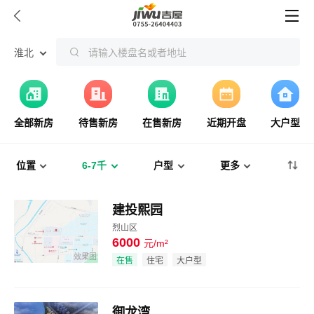


淮北
请输入楼盘名或者地址
全部新房
待售新房
在售新房
近期开盘
大户型
位置
6-7千
户型
更多
建投熙园
烈山区
6000
元/m²
效果图
在售
住宅
大户型
御龙湾