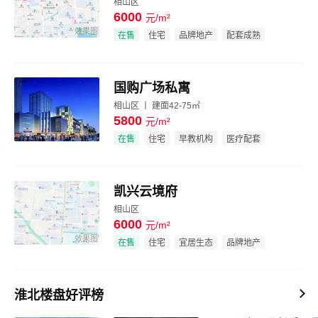
相山区
6000
元/m²
效果图
在售
住宅
品牌地产
配套成熟
国购广场私寓
相山区 丨 建面42-75㎡
5800
元/m²
效果图
在售
住宅
早教机构
医疗配套
凯兴云境府
相山区
6000
元/m²
效果图
在售
住宅
宜居生态
品牌地产
淮北楼盘好评榜