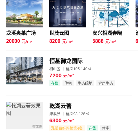
龙溪奥莱广场
世茂云图
安兴相湖春晓
20000
8200
5888
元/m²
元/m²
元/m²
恒基御龙国际
相山区 丨 建面105-140㎡
7200
元/m²
效果图
在售
住宅
生态绿地
宜居生态
乾湖云著
濉溪县 丨 建面98-128㎡
6300
元/m²
效果图
濉溪县好评榜第4名
在售
住宅
品牌地产
景观居所