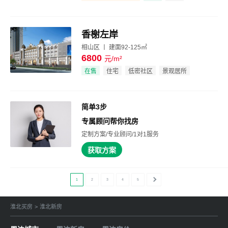
低密社区
品牌地产
香榭左岸
相山区 丨 建面92-125㎡
6800
元/m²
效果图
在售
住宅
低密社区
景观居所
简单3步
专属顾问帮你找房
定制方案/专业顾问/1对1服务
获取方案
1
2
3
4
5
淮北买房
>
淮北新房