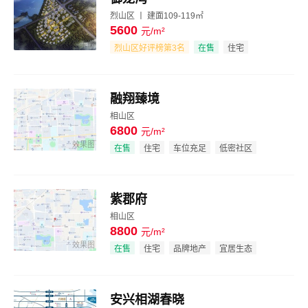
烈山区 丨 建面109-119㎡
5600
元/m²
效果图
烈山区好评榜第3名
在售
住宅
低密社区
景观居所
融翔臻境
相山区
6800
元/m²
效果图
在售
住宅
车位充足
低密社区
紫郡府
相山区
8800
元/m²
效果图
在售
住宅
品牌地产
宜居生态
安兴相湖春晓