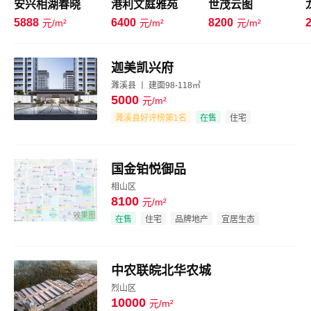
安兴相湖春晓
港利文庭雅苑
世茂云图
5888
6400
8200
元/m²
元/m²
元/m²
迦美凯兴府
濉溪县 丨 建面98-118㎡
5000
元/m²
效果图
濉溪县好评榜第1名
在售
住宅
配套成熟
商场超市
国金铂悦御品
相山区
8100
元/m²
效果图
在售
住宅
品牌地产
宜居生态
中农联皖北华农城
烈山区
10000
元/m²