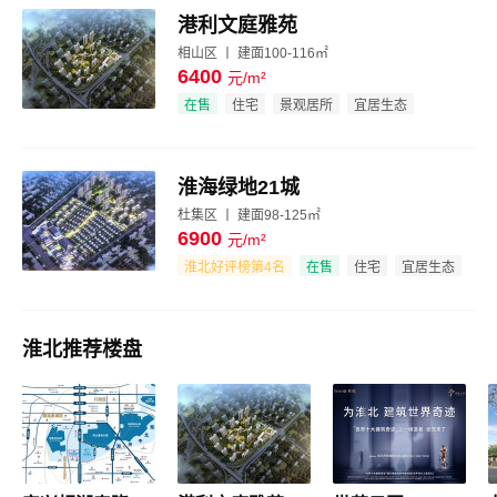
港利文庭雅苑
相山区 丨 建面100-116㎡
6400
元/m²
效果图
在售
住宅
景观居所
宜居生态
淮海绿地21城
杜集区 丨 建面98-125㎡
6900
元/m²
效果图
淮北好评榜第4名
在售
住宅
宜居生态
品牌地产
淮北推荐楼盘