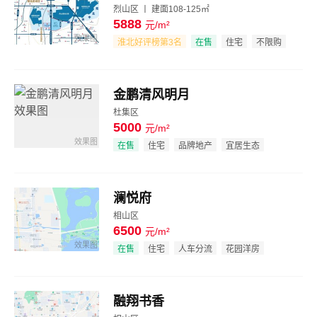
烈山区 丨 建面108-125㎡
5888
元/m²
效果图
淮北好评榜第3名
在售
住宅
不限购
景观居所
金鹏清风明月
杜集区
5000
元/m²
效果图
在售
住宅
品牌地产
宜居生态
澜悦府
相山区
6500
元/m²
效果图
在售
住宅
人车分流
花园洋房
融翔书香