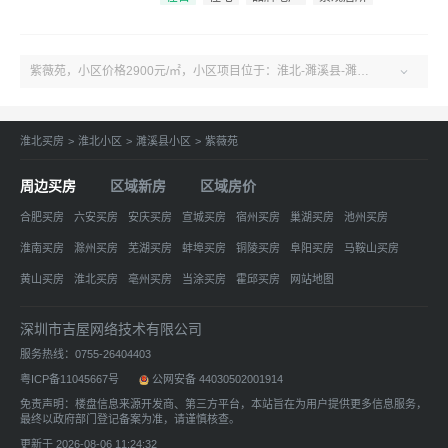
紫薇苑，小区价格2900元/㎡，小区项目位于：淮北-濉溪县-濉溪县经济开发区玉兰大道南侧（龙华中学东侧）。户型2-3室、了解更多小区房源、房价、户型、绿化率、周边配套、产权、物业、开发商等紫薇苑小区信息，关注吉屋淮北紫薇苑！

淮北买房
>
淮北小区
>
濉溪县小区
>
紫薇苑
周边买房
区域新房
区域房价
合肥买房
六安买房
安庆买房
宣城买房
宿州买房
巢湖买房
池州买房
淮南买房
滁州买房
芜湖买房
蚌埠买房
铜陵买房
阜阳买房
马鞍山买房
黄山买房
淮北买房
亳州买房
当涂买房
霍邱买房
网站地图
深圳市吉屋网络技术有限公司
服务热线：0755-26404403
粤ICP备11045667号
公网安备 44030502001914
免责声明：楼盘信息来源开发商、第三方平台，本站旨在为用户提供更多信息服务，
最终以政府部门登记备案为准，请谨慎核查。
更新于 2026-08-06 11:24:32