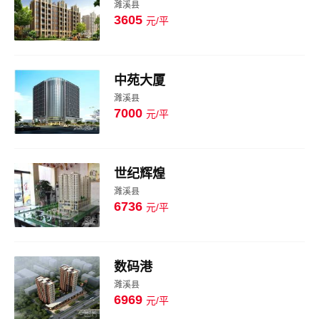
濉溪县
3605
元/平
图片
中苑大厦
濉溪县
7000
元/平
图片
世纪辉煌
濉溪县
6736
元/平
图片
数码港
濉溪县
6969
元/平
图片