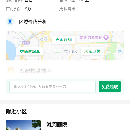
购房目的
自住
目标户型
3~4室
首付预算
**万
更多需求
......
区域价值分析
免费领取
附近小区
濉河庭院