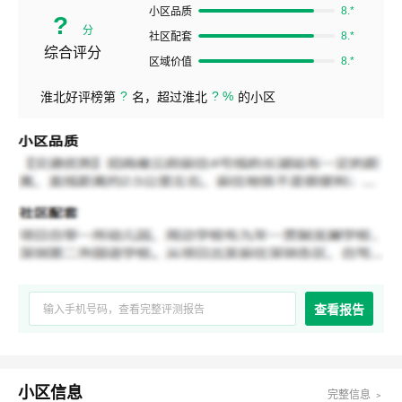
8.*
小区品质
?
分
8.*
社区配套
综合评分
8.*
区域价值
?
? %
淮北好评榜第
名，超过淮北
的小区
查看报告
小区信息
完整信息 ﹥