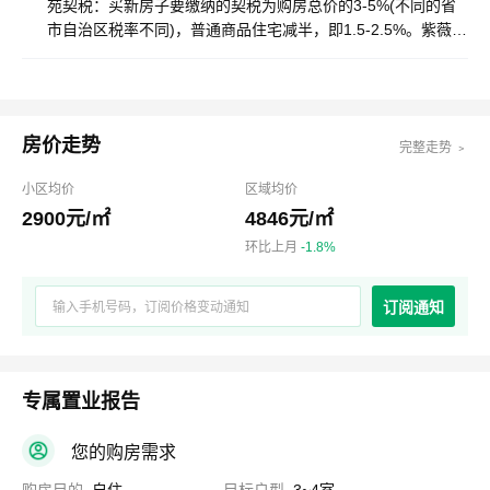
苑契税：买新房子要缴纳的契税为购房总价的3-5%(不同的省
市自治区税率不同)，普通商品住宅减半，即1.5-2.5%。紫薇苑
维修基金：按建筑面积乘一定金额收取。紫薇苑物业管理费：
房屋交房后支付，具体档次费率按各地物价部门规定执行。
房价走势
完整走势 ﹥
小区均价
区域均价
2900元/㎡
4846元/㎡
环比上月
-1.8%
订阅通知
专属置业报告
您的购房需求