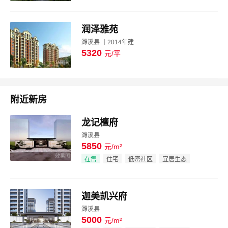
润泽雅苑
濉溪县 丨2014年建
5320
元/平
图片
附近新房
龙记檀府
濉溪县
5850
元/m²
效果图
在售
住宅
低密社区
宜居生态
迦美凯兴府
濉溪县
5000
元/m²