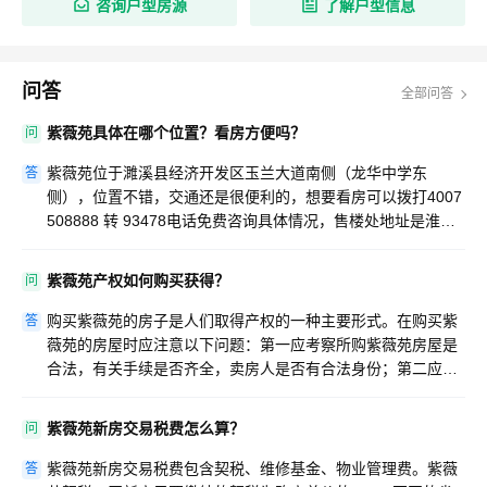
咨询户型房源
了解户型信息
问答
全部问答
紫薇苑具体在哪个位置？看房方便吗？
问
紫薇苑位于濉溪县经济开发区玉兰大道南侧（龙华中学东
答
侧），位置不错，交通还是很便利的，想要看房可以拨打4007
508888 转 93478电话免费咨询具体情况，售楼处地址是淮海
路工程处大门南侧（濉溪镇政府斜对面）。
紫薇苑产权如何购买获得？
问
购买紫薇苑的房子是人们取得产权的一种主要形式。在购买紫
答
薇苑的房屋时应注意以下问题：第一应考察所购紫薇苑房屋是
合法，有关手续是否齐全，卖房人是否有合法身份；第二应与
紫薇苑卖房人签订购房合同，在合同中应详细地写明紫薇苑房
屋的地理位置、购买方式、价款、付款方式、双方的权利义务
紫薇苑新房交易税费怎么算？
问
等条款；第三，应及时到房管部门办理登记、过户手续。
紫薇苑新房交易税费包含契税、维修基金、物业管理费。紫薇
答