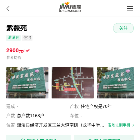

紫薇苑
关注
濉溪县
住宅
2900
元/m²
参考均价
建成
-
产权
住宅产权是70年
户数
总户数1168户
车位
-
位置
濉溪县经济开发区玉兰大道南侧（龙华中学东侧）
发地址到手机