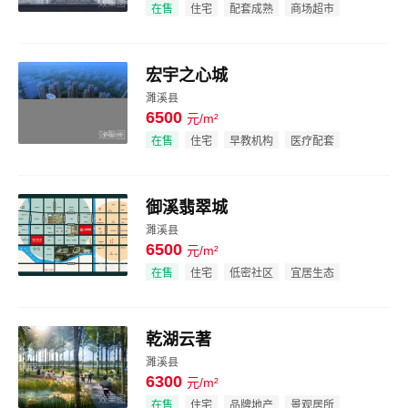
效果图
在售
住宅
配套成熟
商场超市
宏宇之心城
濉溪县
6500
元/m²
效果图
在售
住宅
早教机构
医疗配套
御溪翡翠城
濉溪县
6500
元/m²
效果图
在售
住宅
低密社区
宜居生态
乾湖云著
濉溪县
6300
元/m²
效果图
在售
住宅
品牌地产
景观居所